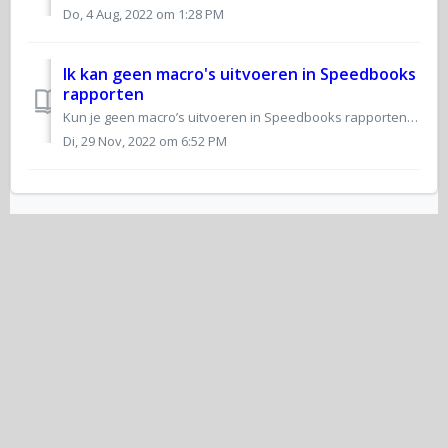
Do, 4 Aug, 2022 om 1:28 PM
Ik kan geen macro's uitvoeren in Speedbooks
rapporten
Kun je geen macro’s uitvoeren in Speedbooks rapporten? Pas dit dan eenvoudig aan. Als je een rapportage download vanuit Speedbooks Online, dan hoort deze t...
Di, 29 Nov, 2022 om 6:52 PM