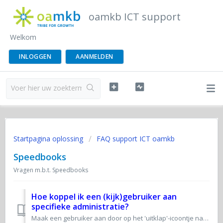
oamkb ICT support
Welkom
INLOGGEN
AANMELDEN
Startpagina oplossing
FAQ support ICT oamkb
Speedbooks
Vragen m.b.t. Speedbooks
Hoe koppel ik een (kijk)gebruiker aan
specifieke administratie?
Maak een gebruiker aan door op het 'uitklap'-icoontje naast de licentienaam te klikken en selecteer vervolgens Accounts. Selecteer na het i...